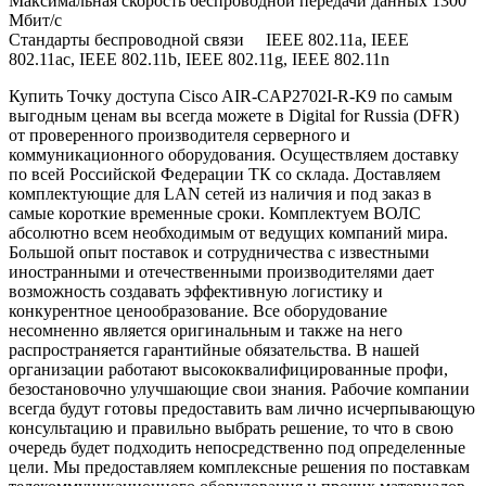
Максимальная скорость беспроводной передачи данных 1300
Мбит/с
Стандарты беспроводной связи IEEE 802.11a, IEEE
802.11ac, IEEE 802.11b, IEEE 802.11g, IEEE 802.11n
Купить Точку доступа Cisco AIR-CAP2702I-R-K9 по самым
выгодным ценам вы всегда можете в Digital for Russia (DFR)
от проверенного производителя серверного и
коммуникационного оборудования. Осуществляем доставку
по всей Российской Федерации ТК со склада. Доставляем
комплектующие для LAN сетей из наличия и под заказ в
самые короткие временные сроки. Комплектуем ВОЛС
абсолютно всем необходимым от ведущих компаний мира.
Большой опыт поставок и сотрудничества с известными
иностранными и отечественными производителями дает
возможность создавать эффективную логистику и
конкурентное ценообразование. Все оборудование
несомненно является оригинальным и также на него
распространяется гарантийные обязательства. В нашей
организации работают высококвалифицированные профи,
безостановочно улучшающие свои знания. Рабочие компании
всегда будут готовы предоставить вам лично исчерпывающую
консультацию и правильно выбрать решение, то что в свою
очередь будет подходить непосредственно под определенные
цели. Мы предоставляем комплексные решения по поставкам