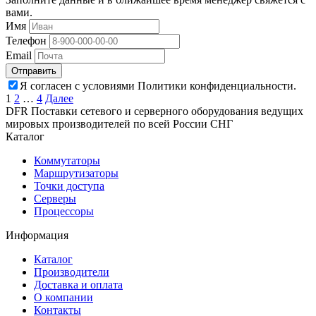
вами.
Имя
Телефон
Email
Отправить
Я согласен с условиями Политики конфиденциальности.
Пагинация
1
2
…
4
Далее
DFR Поставки сетевого и серверного оборудования ведущих
записей
мировых производителей по всей России СНГ
Каталог
Коммутаторы
Маршрутизаторы
Точки доступа
Серверы
Процессоры
Информация
Каталог
Производители
Доставка и оплата
О компании
Контакты