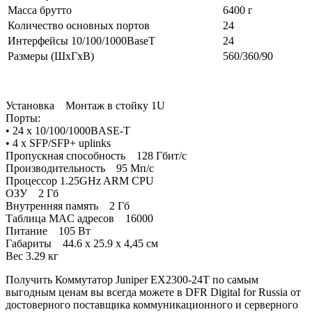
Масса брутто
6400 г
Количество основных портов
24
Интерфейсы 10/100/1000BaseT
24
Размеры (ШхГхВ)
560/360/90
Установка Монтаж в стойку 1U
Порты:
• 24 x 10/100/1000BASE-T
• 4 x SFP/SFP+ uplinks
Пропускная способность 128 Гбит/с
Производительность 95 Мп/с
Процессор 1.25GHz ARM CPU
ОЗУ 2 Гб
Внутренняя память 2 Гб
Таблица MAC адресов 16000
Питание 105 Вт
Габариты 44.6 x 25.9 x 4,45 см
Вес 3.29 кг
Получить Коммутатор Juniper EX2300-24T по самым
выгодным ценам вы всегда можете в DFR Digital for Russia от
достоверного поставщика коммуникационного и серверного