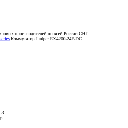
ировых производителей по всей России СНГ
eries
Коммутатор Juniper EX4200-24F-DC
L3
FP