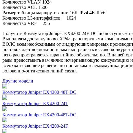
Количество VLAN 1024
Количество ACL 1500
Размер таблицы маршрутизации 16K IPv4 4K IPv6
Количество L3-интерфейсов 1024
Количество VRF 255
Получить Коммутатор Juniper EX4200-24F-DC по доступным цен
Выполняем доставку по всей РФ транспортными компаниями со
ВОЛС всем необходимым от лидирующих мировых производите
поставок даёт возможность нам выстраивать высоко-конкурент
него распространяется гарантийное обязательство. В нашей о
рады предоставить вам лично исчерпывающую консультацию и в
всеохватывающие решения по поставкам телекоммуникационног
волоконно-оптических линий связи.
Другие модели
Коммутатор Juniper EX4300-48T-DC
Коммутатор Juniper EX4200-24T
Коммутатор Juniper EX4200-48T-DC
Коммутатор Juniper EX4200-24F