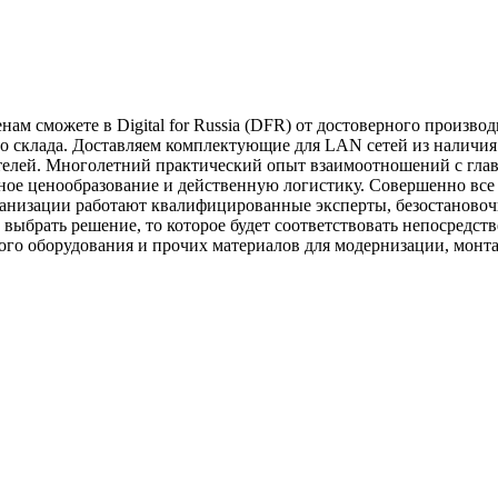
ам сможете в Digital for Russia (DFR) от достоверного произво
 склада. Доставляем комплектующие для LAN сетей из наличия
лей. Многолетний практический опыт взаимоотношений с гла
ное ценообразование и действенную логистику. Совершенно все
рганизации работают квалифицированные эксперты, безостаново
ыбрать решение, то которое будет соответствовать непосредст
о оборудования и прочих материалов для модернизации, монтаж