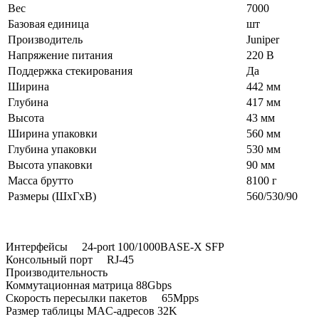
Вес
7000
Базовая единица
шт
Производитель
Juniper
Напряжение питания
220 В
Поддержка стекирования
Да
Ширина
442 мм
Глубина
417 мм
Высота
43 мм
Ширина упаковки
560 мм
Глубина упаковки
530 мм
Высота упаковки
90 мм
Масса брутто
8100 г
Размеры (ШхГхВ)
560/530/90
Интерфейсы 24-port 100/1000BASE-X SFP
Консольный порт RJ-45
Производительность
Коммутационная матрица 88Gbps
Скорость пересылки пакетов 65Mpps
Размер таблицы MAC-адресов 32K