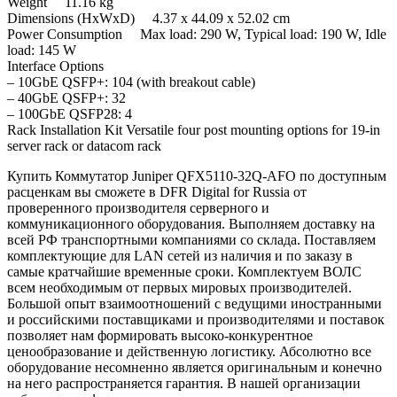
Weight 11.16 kg
Dimensions (HxWxD) 4.37 x 44.09 x 52.02 cm
Power Consumption Max load: 290 W, Typical load: 190 W, Idle
load: 145 W
Interface Options
– 10GbE QSFP+: 104 (with breakout cable)
– 40GbE QSFP+: 32
– 100GbE QSFP28: 4
Rack Installation Kit Versatile four post mounting options for 19-in
server rack or datacom rack
Купить Коммутатор Juniper QFX5110-32Q-AFO по доступным
расценкам вы сможете в DFR Digital for Russia от
проверенного производителя серверного и
коммуникационного оборудования. Выполняем доставку на
всей РФ транспортными компаниями со склада. Поставляем
комплектующие для LAN сетей из наличия и по заказу в
самые кратчайшие временные сроки. Комплектуем ВОЛС
всем необходимым от первых мировых производителей.
Большой опыт взаимоотношений с ведущими иностранными
и российскими поставщиками и производителями и поставок
позволяет нам формировать высоко-конкурентное
ценообразование и действенную логистику. Абсолютно все
оборудование несомненно является оригинальным и конечно
на него распространяется гарантия. В нашей организации