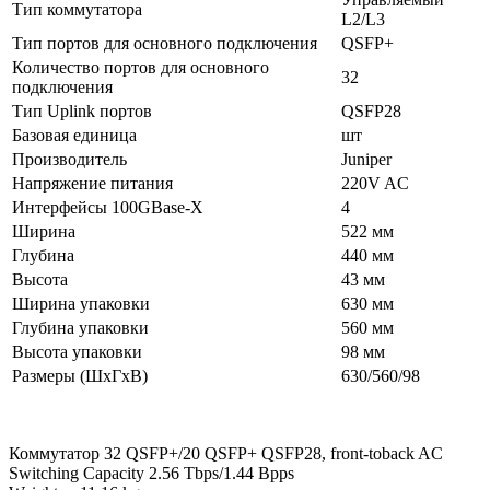
Тип коммутатора
L2/L3
Тип портов для основного подключения
QSFP+
Количество портов для основного
32
подключения
Тип Uplink портов
QSFP28
Базовая единица
шт
Производитель
Juniper
Напряжение питания
220V AC
Интерфейсы 100GBase-X
4
Ширина
522 мм
Глубина
440 мм
Высота
43 мм
Ширина упаковки
630 мм
Глубина упаковки
560 мм
Высота упаковки
98 мм
Размеры (ШхГхВ)
630/560/98
Коммутатор 32 QSFP+/20 QSFP+ QSFP28, front-toback AC
Switching Capacity 2.56 Tbps/1.44 Bpps