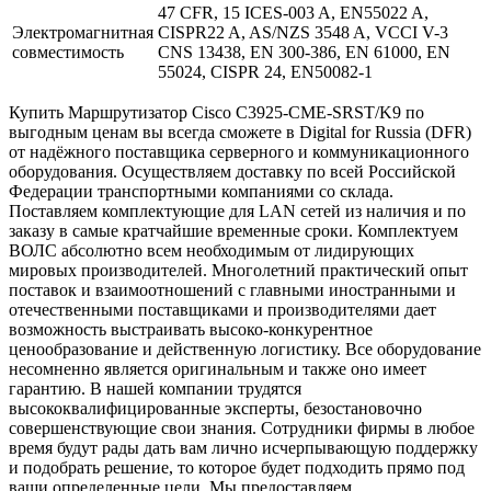
47 CFR, 15 ICES-003 A, EN55022 A,
Электромагнитная
CISPR22 A, AS/NZS 3548 A, VCCI V-3
совместимость
CNS 13438, EN 300-386, EN 61000, EN
55024, CISPR 24, EN50082-1
Купить Маршрутизатор Cisco C3925-CME-SRST/K9 по
выгодным ценам вы всегда сможете в Digital for Russia (DFR)
от надёжного поставщика серверного и коммуникационного
оборудования. Осуществляем доставку по всей Российской
Федерации транспортными компаниями со склада.
Поставляем комплектующие для LAN сетей из наличия и по
заказу в самые кратчайшие временные сроки. Комплектуем
ВОЛС абсолютно всем необходимым от лидирующих
мировых производителей. Многолетний практический опыт
поставок и взаимоотношений с главными иностранными и
отечественными поставщиками и производителями дает
возможность выстраивать высоко-конкурентное
ценообразование и действенную логистику. Все оборудование
несомненно является оригинальным и также оно имеет
гарантию. В нашей компании трудятся
высококвалифицированные эксперты, безостановочно
совершенствующие свои знания. Сотрудники фирмы в любое
время будут рады дать вам лично исчерпывающую поддержку
и подобрать решение, то которое будет подходить прямо под
ваши определенные цели. Мы предоставляем