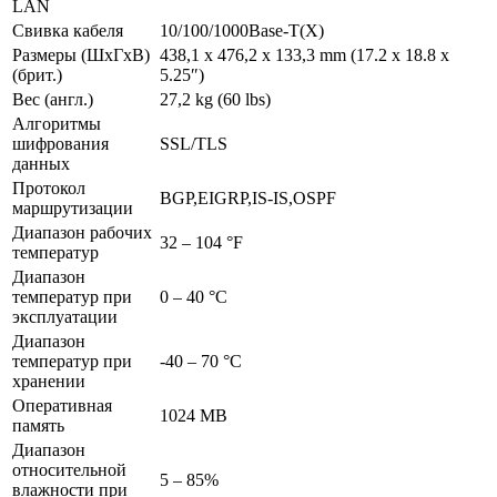
LAN
Свивка кабеля
10/100/1000Base-T(X)
Размеры (ШхГхВ)
438,1 x 476,2 x 133,3 mm (17.2 x 18.8 x
(брит.)
5.25″)
Вec (англ.)
27,2 kg (60 lbs)
Алгоритмы
шифрования
SSL/TLS
данных
Протокол
BGP,EIGRP,IS-IS,OSPF
маршрутизации
Диапазон рабочих
32 – 104 °F
температур
Диапазон
температур при
0 – 40 °C
эксплуатации
Диапазон
температур при
-40 – 70 °C
хранении
Оперативная
1024 MB
память
Диапазон
относительной
5 – 85%
влажности при