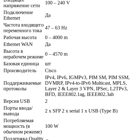
100 – 240 V
напряжение сети
Подключение
Да
Ethernet
Частота входящего
47 – 63 Hz
переменного тока
Рабочая высота
0 – 4000 m
Ethernet WAN
Да
Высота в
0 – 4570 m
нерабочем режиме
Базовая единица
шт
Производитель
Cisco
IPv4, IPv6, IGMPv3, PIM SM, PIM SSM,
Поддерживаемые
DVMRP, IPv4-to-IPv6 Multicast, MPLS,
протоколы
Layer 2 & Layer 3 VPN, IPSec, L2TPv3,
BFD, IEEE802.1ag, IEEE802.3ah
Версия USB
2
Порты ввода/
2 x SFP 2 x serial 1 x USB (Type B)
вывода
Потребляемая
мощность (в
100 W
обычном режиме)
Поддержка Quality