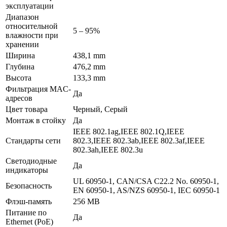
эксплуатации
Диапазон
относительной
5 – 95%
влажности при
хранении
Ширина
438,1 mm
Глубина
476,2 mm
Высота
133,3 mm
Фильтрация MAC-
Да
адресов
Цвет товара
Черный, Серый
Монтаж в стойку
Да
IEEE 802.1ag,IEEE 802.1Q,IEEE
Стандарты сети
802.3,IEEE 802.3ab,IEEE 802.3af,IEEE
802.3ah,IEEE 802.3u
Светодиодные
Да
индикаторы
UL 60950-1, CAN/CSA C22.2 No. 60950-1,
Безопасность
EN 60950-1, AS/NZS 60950-1, IEC 60950-1
Флэш-память
256 MB
Питание по
Да
Ethernet (PoE)