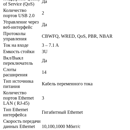
Да
of Service (QoS)
Количество
2
портов USB 2.0
Управление через
Да
веб-интерфейс
Протоколы
CBWFQ, WRED, QoS, PBR, NBAR
управления
Ток на входе
3 – 7.1 A
Емкость стойки
3U
Вкл/Выкл
Да
переключатель
Слоты
14
расширения
Тип источника
Кабель переменного тока
питания
Количество
портов Ethernet
3
LAN ( RJ-45)
Тип Ethernet
Гигабитный Ethernet
интерфейса
Скорость передачи
данных Ethernet
10,100,1000 Мбит/с