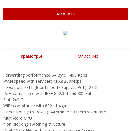
ЗАКАЗАТЬ
Параметры
Описание
Forwarding performance(64 Byte): 450 Kpps
WAN speed with services(IMIX): 200Mbps
Fixed port: 8xFE (four FE ports support PoE), 2xGE
PoE: compliance with IEEE 802.3af and 802.3at
Slot: 2xSIC
WiFi: compliance with 802.11b/g/n
Dimensions (H x W x D): 44.5mm x 390 mm x 220 mm
Multi-core CPU
Non-blocking switching structure
Dual-Mode Network, Supporting Flexible Access