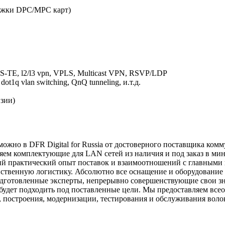
ержки DPC/MPC карт)
S-TE, l2/l3 vpn, VPLS, Multicast VPN, RSVP/LDP
1q vlan switching, QnQ tunneling, и.т.д.
зии)
ожно в DFR Digital for Russia от достоверного поставщика ком
вляем комплектующие для LAN сетей из наличия и под заказ в 
й практический опыт поставок и взаимоотношений с главными
йственную логистику. Абсолютно все оснащение и оборудование
дготовленные эксперты, непрерывно совершенствующие свои зна
будет подходить под поставленные цели. Мы предоставляем вс
, построения, модернизации, тестирования и обслуживания воло