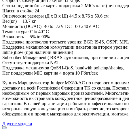
Скорость коммутации пакетов 55 Mpps
Слоты под линейные карты поддержка 2 MICs карт (нет подд
Шасси в стойке 24
Физические размеры (Д x В x Ш) 44.5 x 8.76 x 59.6 см
Вес(кг) 13.7 кг
Мощность (DC/AC) -40 to -72V DC 100-240V AC
Температура 0° to 40° C
Влажность 5% to 90%
Поддержка протоколов третьего уровня: BGP, IS-IS, OSPF, MPL
Поддержка механизмов коммутации пакетов на втором уровне: dot
Inline jflow (при наличии лицензии)
Subscriber Management ( BRAS функционал, при наличии лицен
Отсутствует поддержка NAT.
Поддержка механизмов QoS/H-QoS, bandwith policing/shaping
Нет поддержки MIC карт на 4 порта 10 Гбит/сек
Купить Маршрутизатор Juniper MX80-AC по недорогим ценам м
доставку на всей Российской Федерации ТК со склада. Поста
необходимым от первых мировых производителей. Многолетни
возможность выстраивать конкурентное ценообразование и де
гарантию. В нашей организации работают профессионально по
исчерпывающую консультацию и выбрать решение, то которое 
оборудования и прочих материалов для эксплуатации, монтажа
Другие модели