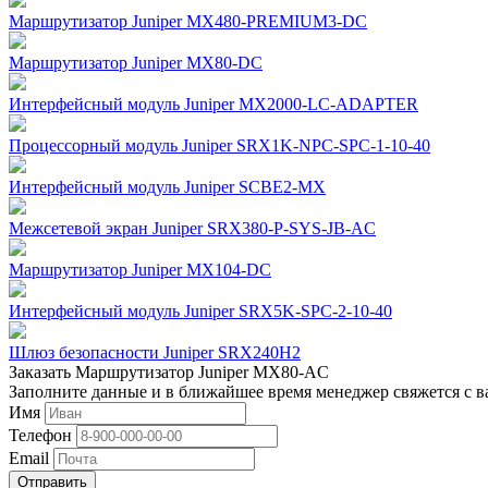
Маршрутизатор Juniper MX480-PREMIUM3-DC
Маршрутизатор Juniper MX80-DC
Интерфейсный модуль Juniper MX2000-LC-ADAPTER
Процессорный модуль Juniper SRX1K-NPC-SPC-1-10-40
Интерфейсный модуль Juniper SCBE2-MX
Межсетевой экран Juniper SRX380-P-SYS-JB-AC
Маршрутизатор Juniper MX104-DC
Интерфейсный модуль Juniper SRX5K-SPC-2-10-40
Шлюз безопасности Juniper SRX240H2
Заказать Маршрутизатор Juniper MX80-AC
Заполните данные и в ближайшее время менеджер свяжется с в
Имя
Телефон
Email
Отправить