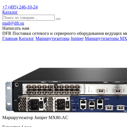
+7 (495) 246-10-24
Каталог
mail@dfr.su
Написать нам
DFR Поставки сетевого и серверного оборудования ведущих м
Главная
Каталог
Маршрутизаторы
Juniper
Маршрутизаторы MX S
Маршрутизатор Juniper MX80-AC