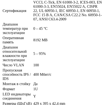
VCCI, C-Tick, EN 61000-3-2, ICES-003, EN
61000-3-3, EN55024, EN55022 A, CISPR
Сертификация
22, UL 60950-1, IEC 60950-1, EN 60950-1,
FCC 15 B A, CAN/CSA C22.2 No. 60950-1-
07, ANSI C63.4-2009
Диапазон
температур при
0 – 45 °C
эксплуатации
Оперативная
8192 MB
память
Диапазон
относительной
5 – 95%
влажности при
эксплуатации
Число VLAN
100
Пропускная
способность IPS /
400 Мбит/с
IDS
Монтаж в стойку
Да
Формат
1U
LED индикаторы
Y
соединения
Размеры (ШхГхВ)
429 x 395 x 42,4 mm