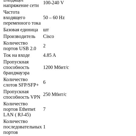
100-240 V
напряжение сети
Частота
входящего
50 – 60 Hz
переменного тока
Базовая единица
шт
Производитель
Cisco
Количество
2
портов USB 2.0
Ток на входе
4.85 A
Пропускная
способность
1200 Мбит/с
брандмауэра
Количество
6
слотов SFP/SFP+
Пропускная
250 Мбит/с
способность VPN
Количество
портов Ethernet
7
LAN ( RJ-45)
Количество
последовательных
1
портов