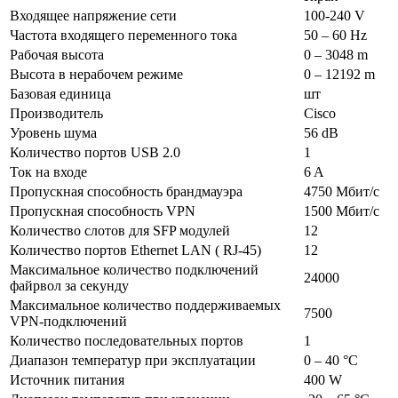
Входящее напряжение сети
100-240 V
Частота входящего переменного тока
50 – 60 Hz
Рабочая высота
0 – 3048 m
Высота в нерабочем режиме
0 – 12192 m
Базовая единица
шт
Производитель
Cisco
Уровень шума
56 dB
Количество портов USB 2.0
1
Ток на входе
6 A
Пропускная способность брандмауэра
4750 Мбит/с
Пропускная способность VPN
1500 Мбит/с
Количество слотов для SFP модулей
12
Количество портов Ethernet LAN ( RJ-45)
12
Максимальное количество подключений
24000
файрвол за секунду
Максимальное количество поддерживаемых
7500
VPN-подключений
Количество последовательных портов
1
Диапазон температур при эксплуатации
0 – 40 °C
Источник питания
400 W