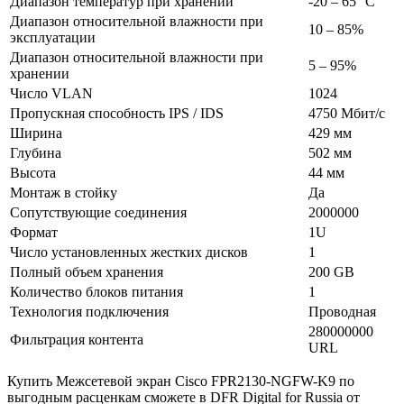
Диапазон температур при хранении
-20 – 65 °C
Диапазон относительной влажности при
10 – 85%
эксплуатации
Диапазон относительной влажности при
5 – 95%
хранении
Число VLAN
1024
Пропускная способность IPS / IDS
4750 Мбит/с
Ширина
429 мм
Глубина
502 мм
Высота
44 мм
Монтаж в стойку
Да
Сопутствующие соединения
2000000
Формат
1U
Число установленных жестких дисков
1
Полный объем хранения
200 GB
Количество блоков питания
1
Технология подключения
Проводная
280000000
Фильтрация контента
URL
Купить Межсетевой экран Cisco FPR2130-NGFW-K9 по
выгодным расценкам сможете в DFR Digital for Russia от