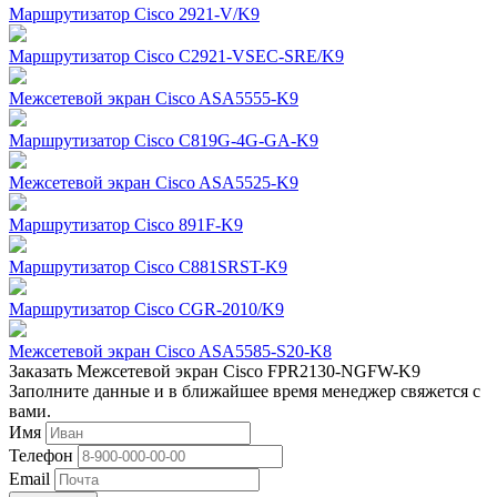
Маршрутизатор Cisco 2921-V/K9
Маршрутизатор Cisco C2921-VSEC-SRE/K9
Межсетевой экран Cisco ASA5555-K9
Маршрутизатор Cisco C819G-4G-GA-K9
Межсетевой экран Cisco ASA5525-K9
Маршрутизатор Cisco 891F-K9
Маршрутизатор Cisco C881SRST-K9
Маршрутизатор Cisco CGR-2010/K9
Межсетевой экран Cisco ASA5585-S20-K8
Заказать Межсетевой экран Cisco FPR2130-NGFW-K9
Заполните данные и в ближайшее время менеджер свяжется с
вами.
Имя
Телефон
Email