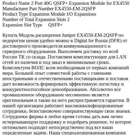
Product Name 2 Port 40G QSFP+ Expansion Module for EX4550
Manufacturer Part Number EX4550-EM-2QSFP
Product Type Expansion Module I/O Expansions
Number of Total Expansion Slots 2
Expansion Slot Type QSFP+
Купить Модуль расширения Juniper EX4550-EM-2QSFP по
недорогим ценам удобно можно в Digital for Russia (DFR) от
достоверного производителя коммуникационного и
серверного оборудования. Выполняем доставку по всей
России ТК со склада. Поставляем комплектующие для LAN
сетей из наличия и под заказ в минимальные сроки.
Комплектуем ВОЛС всем необходимым от первых компаний
мира. Большой опыт совместной работы с главными
иностранными и отечественными поставщиками и поставок
дает возможность формировать эффективную логистику и
конкурентноспособное ценообразование. Абсолютно все
промышленное оборудование несомненно является
оригинальным и также на него распространяется гарантия. В
нашей организации работают высококвалифицированные
сотрудники, безостановочно совершенствующие свои знания.
Сотрудники фирмы в любое время готовы дать вам лично
исчерпывающую поддержку и подобрать решение, то которое
оптимально подходит непосредственно под все ваши
определенные задачи. Наша специализированная компания