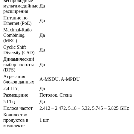
Беспроводные
мультимедийные
Да
расширения
Питание по
Да
Ethernet (PoE)
Maximal-Ratio
Combining
Да
(MRC)
Cyclic Shift
Да
Diversity (CSD)
Динамический
выбор частоты
Да
(DFS)
Агрегация
A-MSDU, A-MPDU
блоков данных
2,4 ГГц
Да
Размещение
Потолок, Стена
5 ГГц
Да
Полоса частот
2.412 – 2.472, 5.18 – 5.32, 5.745 – 5.825 GHz
Количество
продуктов в
1 шт
комплекте