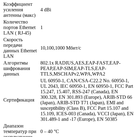
Коэффициент
усиления
4 dBi
антенны (макс)
Количество
портов Ethernet
1
LAN ( RJ-45)
Скорость
передачи
10,100,1000 Мбит/с
данных Ethernet
LAN
Алгоритмы
802.1x RADIUS,AES,EAP-FAST,EAP-
шифрования
PEAP,EAP-SIM,EAP-TLS,EAP-
данных
TTLS,MSCHAPv2,WPA,WPA2
UL 60950-1, CAN/CSA-C22.2 No. 60950-1,
UL 2043, IEC 60950-1, EN 60950-1, FCC Part
15.247, 15.407, RSS-247 (Canada), EN
300.328, EN 301.893 (Europe), ARIB-STD 66
Сертификация
(Japan), ARIB-STD T71 (Japan), EMI and
susceptibility (Class B), FCC Part 15.107 and
15.109, ICES-003 (Canada), VCCI (Japan), EN
301.489-1 and -17 (Europe), EN 50385
Диапазон
температур при
0 – 40 °C
эксплуатации