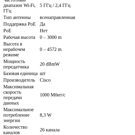
диапазон Wi-Fi,
5 ГГц / 2,4 ГГц
ГГц
Тип антенны
всенаправленная
Поддержка PoE
Да
PoE
Нет
Рабочая высота
0 – 3000 m
Высота в
нерабочем
0 – 4572 m
режиме
Мощность
20 dBmW
передатчика
Базовая единица
шт
Производитель
Cisco
Максимальная
скорость
1000 Мбит/с
передачи
данных
Максимальное
потребление
8,3 W
энергии
Количество
26 канала
каналов