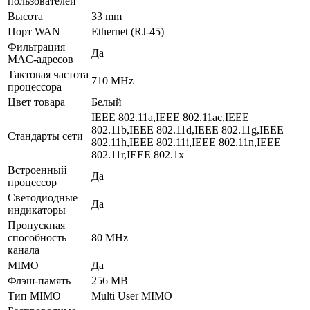
пользователей
Высота
33 mm
Порт WAN
Ethernet (RJ-45)
Фильтрация
Да
MAC-адресов
Тактовая частота
710 MHz
процессора
Цвет товара
Белый
IEEE 802.11a,IEEE 802.11ac,IEEE
802.11b,IEEE 802.11d,IEEE 802.11g,IEEE
Стандарты сети
802.11h,IEEE 802.11i,IEEE 802.11n,IEEE
802.11r,IEEE 802.1x
Встроенный
Да
процессор
Светодиодные
Да
индикаторы
Пропускная
способность
80 MHz
канала
MIMO
Да
Флэш-память
256 MB
Тип MIMO
Multi User MIMO