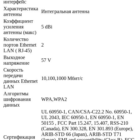
интерфейс
Характеристика
Интегральная антенна
антенны
Коэффициент
усиления
5 dBi
антенны (макс)
Количество
портов Ethernet
2
LAN ( RJ-45)
Выходное
57 V
напряжение
Скорость
передачи
10,100,1000 Мбит/с
данных Ethernet
LAN
Алгоритмы
шифрования
WPA,WPA2
данных
UL 60950-1, CAN/CSA-C22.2 No. 60950-1,
UL 2043, IEC 60950-1, EN 60950-1, EN
50155 , FCC Part 15.247, 15.407, RSS-210
(Canada), EN 300.328, EN 301.893 (Europe),
ARIB-STD 66 (Japan), ARIB-STD T71
Сертификация
(Japan), EMI and susceptibility (Class B), FCC