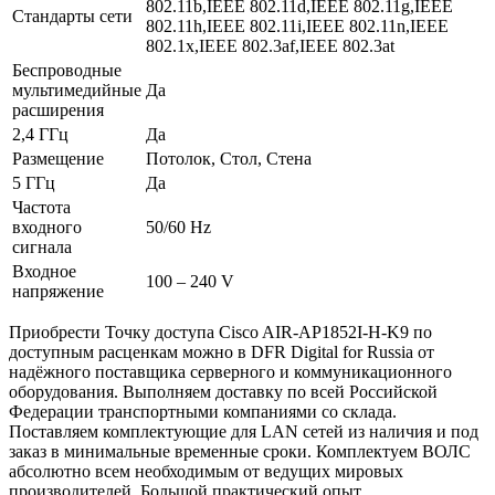
802.11b,IEEE 802.11d,IEEE 802.11g,IEEE
Стандарты сети
802.11h,IEEE 802.11i,IEEE 802.11n,IEEE
802.1x,IEEE 802.3af,IEEE 802.3at
Беспроводные
мультимедийные
Да
расширения
2,4 ГГц
Да
Размещение
Потолок, Стол, Стена
5 ГГц
Да
Частота
входного
50/60 Hz
сигнала
Входное
100 – 240 V
напряжение
Приобрести Точку доступа Cisco AIR-AP1852I-H-K9 по
доступным расценкам можно в DFR Digital for Russia от
надёжного поставщика серверного и коммуникационного
оборудования. Выполняем доставку по всей Российской
Федерации транспортными компаниями со склада.
Поставляем комплектующие для LAN сетей из наличия и под
заказ в минимальные временные сроки. Комплектуем ВОЛС
абсолютно всем необходимым от ведущих мировых
производителей. Большой практический опыт