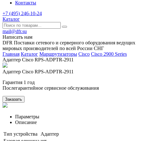
Контакты
+7 (495) 246-10-24
Каталог
mail@dfr.su
Написать нам
DFR Поставки сетевого и серверного оборудования ведущих
мировых производителей по всей России СНГ
Главная
Каталог
Маршрутизаторы
Cisco
Сisco 2900 Series
Адаптер Cisco RPS-ADPTR-2911
Адаптер Cisco RPS-ADPTR-2911
Гарантия 1 год
Послегарантийное сервисное обслуживания
Заказать
Параметры
Описание
Тип устройства
Адаптер
Базовая единица
шт