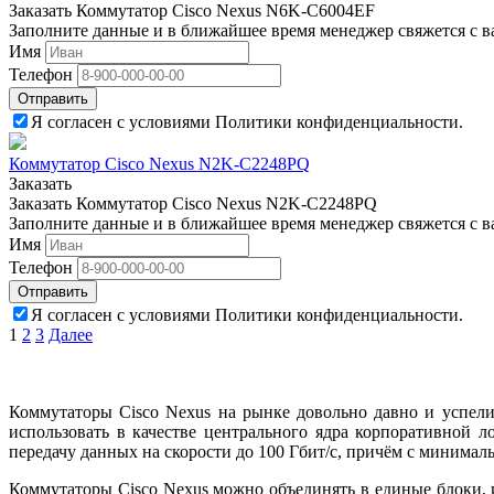
Заказать Коммутатор Cisco Nexus N6K-C6004EF
Заполните данные и в ближайшее время менеджер свяжется с в
Имя
Телефон
Отправить
Я согласен с условиями Политики конфиденциальности.
Коммутатор Cisco Nexus N2K-C2248PQ
Заказать
Заказать Коммутатор Cisco Nexus N2K-C2248PQ
Заполните данные и в ближайшее время менеджер свяжется с в
Имя
Телефон
Отправить
Я согласен с условиями Политики конфиденциальности.
Пагинация
1
2
3
Далее
записей
Коммутаторы Cisco Nexus на рынке довольно давно и успели 
использовать в качестве центрального ядра корпоративной л
передачу данных на скорости до 100 Гбит/с, причём с минима
Коммутаторы Cisco Nexus можно объединять в единые блоки, и