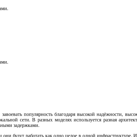
ами.
ами.
завоевать популярность благодаря высокой надёжности, высок
окальной сети. В разных моделях используется разная архите
льными задержками.
 они будут работать как одно целое в одной инфраструктуре. И