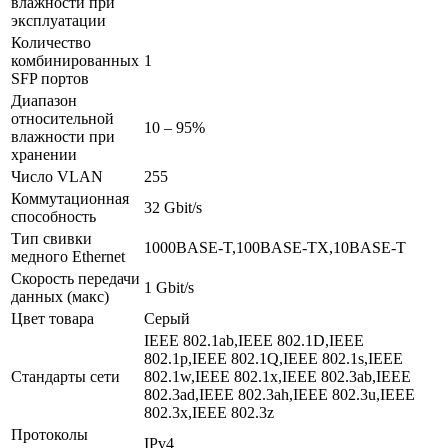
влажности при
эксплуатации
Количество
комбинированных
1
SFP портов
Диапазон
относительной
10 – 95%
влажности при
хранении
Число VLAN
255
Коммутационная
32 Gbit/s
способность
Тип свивки
1000BASE-T,100BASE-TX,10BASE-T
медного Ethernet
Скорость передачи
1 Gbit/s
данных (макс)
Цвет товара
Серый
IEEE 802.1ab,IEEE 802.1D,IEEE
802.1p,IEEE 802.1Q,IEEE 802.1s,IEEE
Стандарты сети
802.1w,IEEE 802.1x,IEEE 802.3ab,IEEE
802.3ad,IEEE 802.3ah,IEEE 802.3u,IEEE
802.3x,IEEE 802.3z
Протоколы
IPv4