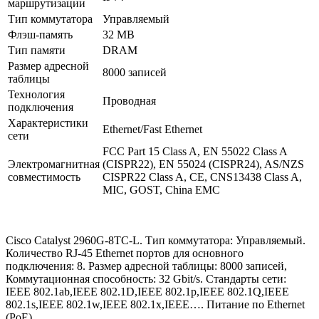
маршрутизации
Тип коммутатора
Управляемый
Флэш-память
32 MB
Тип памяти
DRAM
Размер адресной
8000 записей
таблицы
Технология
Проводная
подключения
Характеристики
Ethernet/Fast Ethernet
сети
FCC Part 15 Class A, EN 55022 Class A
Электромагнитная
(CISPR22), EN 55024 (CISPR24), AS/NZS
совместимость
CISPR22 Class A, CE, CNS13438 Class A,
MIC, GOST, China EMC
Cisco Catalyst 2960G-8TC-L. Тип коммутатора: Управляемый.
Количество RJ-45 Ethernet портов для основного
подключения: 8. Размер адресной таблицы: 8000 записей,
Коммутационная способность: 32 Gbit/s. Стандарты сети:
IEEE 802.1ab,IEEE 802.1D,IEEE 802.1p,IEEE 802.1Q,IEEE
802.1s,IEEE 802.1w,IEEE 802.1x,IEEE…. Питание по Ethernet
(PoE)