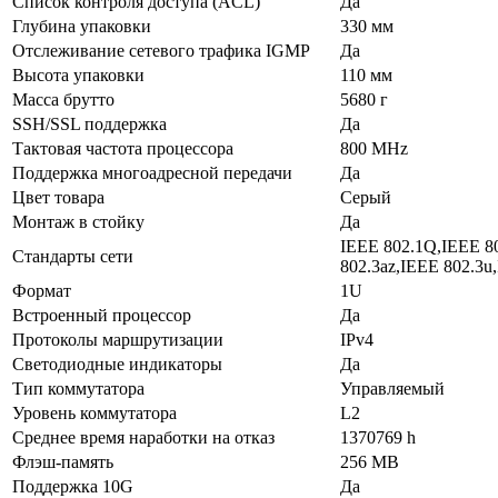
Список контроля доступа (ACL)
Да
Глубина упаковки
330 мм
Отслеживание сетевого трафика IGMP
Да
Высота упаковки
110 мм
Масса брутто
5680 г
SSH/SSL поддержка
Да
Тактовая частота процессора
800 MHz
Поддержка многоадресной передачи
Да
Цвет товара
Серый
Монтаж в стойку
Да
IEEE 802.1Q,IEEE 80
Стандарты сети
802.3az,IEEE 802.3u
Формат
1U
Встроенный процессор
Да
Протоколы маршрутизации
IPv4
Светодиодные индикаторы
Да
Тип коммутатора
Управляемый
Уровень коммутатора
L2
Среднее время наработки на отказ
1370769 h
Флэш-память
256 MB
Поддержка 10G
Да