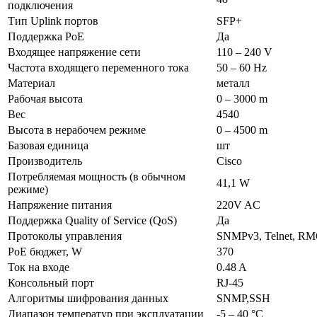
подключения
Тип Uplink портов
SFP+
Поддержка PoE
Да
Входящее напряжение сети
110 – 240 V
Частота входящего переменного тока
50 – 60 Hz
Материал
металл
Рабочая высота
0 – 3000 m
Вес
4540
Высота в нерабочем режиме
0 – 4500 m
Базовая единица
шт
Производитель
Cisco
Потребляемая мощность (в обычном
41,1 W
режиме)
Напряжение питания
220V AC
Поддержка Quality of Service (QoS)
Да
Протоколы управления
SNMPv3, Telnet, R
PoE бюджет, W
370
Ток на входе
0.48 A
Консольный порт
RJ-45
Алгоритмы шифрования данных
SNMP,SSH
Диапазон температур при эксплуатации
-5 – 40 °C