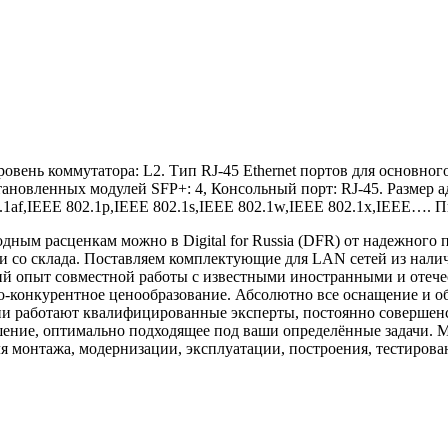
вень коммутатора: L2. Тип RJ-45 Ethernet портов для основного 
становленных модулей SFP+: 4, Консольный порт: RJ-45. Размер 
2.1af,IEEE 802.1p,IEEE 802.1s,IEEE 802.1w,IEEE 802.1x,IEEE…. П
дным расценкам можно в Digital for Russia (DFR) от надежного
 со склада. Поставляем комплектующие для LAN сетей из нали
й опыт совместной работы с известными иностранными и отече
о-конкурентное ценообразование. Абсолютно все оснащение и о
нии работают квалифицированные эксперты, постоянно совершенс
ение, оптимально подходящее под ваши определённые задачи. 
я монтажа, модернизации, эксплуатации, построения, тестиров