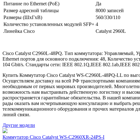
Питание по Ethernet (PoE)
Да
Размер адресной таблицы
8000 записей
Размеры (ШхГхВ)
560/330/110
Количество установленных модулей SFP+
4
Линейка Cisco
Catalyst 2960L
Cisco Catalyst C2960L-48PQ. Тип коммутатора: Управляемый, Уро
Ethernet портов для основного подключения: 48, Количество у
104 Gbit/s. Стандарты сети: IEEE 802.1Q,IEEE 802.1ab,IEEE 80
Купить Коммутатор Cisco Catalyst WS-C2960L-48PQ-LL по выго
Осуществляем доставку на всей РФ транспортными компаниями
необходимым от первых мировых производителей. Многолетни
возможность нам выстраивать действенную логистику и высок
распространяется гарантийные обязательства. В нашей компа
рады оказать вам исчерпывающую консультацию и выбрать реш
телекоммуникационного оборудования и прочих материалов дл
линий связи.
Другие модели
Коммутатор Cisco Catalyst WS-C2960XR-24PS-I