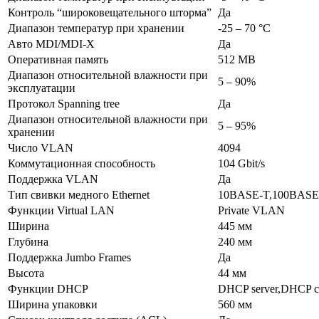
Контроль “широковещательного шторма”
Да
Диапазон температур при хранении
-25 – 70 °C
Авто MDI/MDI-X
Да
Оперативная память
512 MB
Диапазон относительной влажности при
5 – 90%
эксплуатации
Протокол Spanning tree
Да
Диапазон относительной влажности при
5 – 95%
хранении
Число VLAN
4094
Коммутационная способность
104 Gbit/s
Поддержка VLAN
Да
Тип свивки медного Ethernet
10BASE-T,100BASE
Функции Virtual LAN
Private VLAN
Ширина
445 мм
Глубина
240 мм
Поддержка Jumbo Frames
Да
Высота
44 мм
Функции DHCP
DHCP server,DHCP cl
Ширина упаковки
560 мм