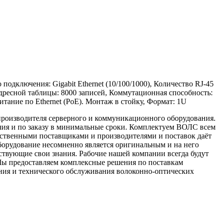
подключения: Gigabit Ethernet (10/100/1000), Количество RJ-45
адресной таблицы: 8000 записей, Коммутационная способность:
итание по Ethernet (PoE). Монтаж в стойку, Формат: 1U
 производителя серверного и коммуникационного оборудования.
чия и по заказу в минимальные сроки. Комплектуем ВОЛС всем
ственными поставщиками и производителями и поставок даёт
борудование несомненно является оригинальным и на него
твующие свои знания. Рабочие нашей компании всегда будут
Мы предоставляем комплексные решения по поставкам
ания и технического обслуживания волоконно-оптических