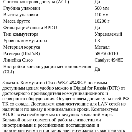
Список контроля доступа (ACL)
Да
Глубина упаковки
560 мм
Высота упаковки
110 мм
Масса брутто
10200 г
Фильтрация/защита BPDU
Да
Тип коммутатора
Управляемый
Уровень коммутатора
L3
Материал корпуса
Металл
Размеры (ШхГхВ)
580/560/110
Линейка Cisco
Catalyst 4948E
Настройки конфигурации местоположения
Да
(CLI)
Заказать Коммутатор Cisco WS-C4948E-E по самым
доступным ценам удобно можно в Digital for Russia (DFR) от
достоверного производителя коммуникационного и
серверного оборудования. Осуществляем доставку на всей РФ
ТК со склада. Доставляем комплектующие для LAN сетей из
наличия и по заказу в минимальные сроки. Комплектуем
ВОЛС всем необходимым от ведущих компаний мира.
Большой опыт совместной работы с известными
иностранными и российскими поставщиками и
производителями и поставок дает возможность выстраивать