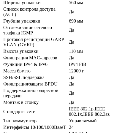
Ширина упаковки
560 мм
Список контроля доступа
Да
(ACL)
Глубина упаковки
690 мм
Отслеживание сетевого
Да
трафика IGMP
Протокол регистрации GARP
Да
VLAN (GVRP)
Высота упаковки
110 мм
Фильтрация MAC-адресов
Да
Функции IPv4 & IPv6
IPv4 FIB
Масса брутто
12000 г
SSH/SSL поддержка
Да
Фильтрация/защита BPDU
Да
Поддержка многоадресной
Да
передачи
Монтаж в стойку
Да
IEEE 802.1p,IEEE
Стандарты сети
802.1x,IEEE 802.3az
Тип коммутатора
Управляемый
Интерфейсы 10/100/1000BaseT
24