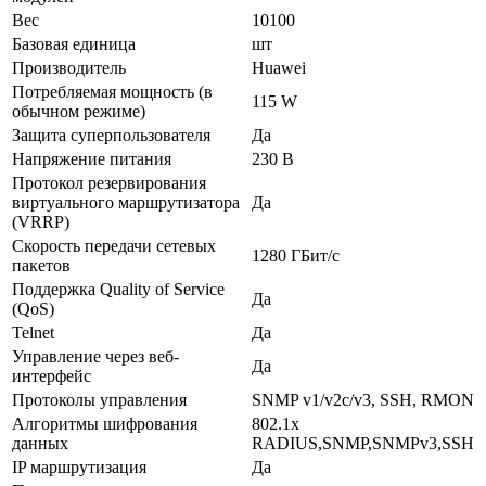
Вес
10100
Базовая единица
шт
Производитель
Huawei
Потребляемая мощность (в
115 W
обычном режиме)
Защита суперпользователя
Да
Напряжение питания
230 В
Протокол резервирования
виртуального маршрутизатора
Да
(VRRP)
Скорость передачи сетевых
1280 ГБит/с
пакетов
Поддержка Quality of Service
Да
(QoS)
Telnet
Да
Управление через веб-
Да
интерфейс
Протоколы управления
SNMP v1/v2c/v3, SSH, RMON
Алгоритмы шифрования
802.1x
данных
RADIUS,SNMP,SNMPv3,SSH
IP маршрутизация
Да