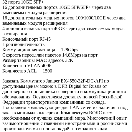
32 порта 10GE SFP+
16 дополнительных портов 10GE SFP/SFP+ через два
заменяемых модуля расширения
16 дополнительных медных портов 100/1000/10GE через два
заменяемых модуля расширения.
4 дополнительных порта 40GE через два заменяемых модуля
расширения.
Консольный порт RJ-45
Производительность
Коммутационная матрица 128Gbps
Скорость пересылки пакетов 14,8Mpps на порт
Размер таблицы MAC-адресов 32K
Количество VLAN 4096
Количество ACL 1500
Заказать Коммутатор Juniper EX4550-32F-DC-AFI по
доступным ценам можно в DFR Digital for Russia от
достоверного поставщика серверного и коммуникационного
оборудования. Осуществляем доставку по всей Российской
Федерации транспортными компаниями со склада.
Поставляем комплектующие для LAN сетей из наличия и под
заказ в минимальные сроки. Комплектуем ВОЛС всем
необходимым от лучших компаний мира. Многолетний опыт
взаимоотношений с главными иностранными и российскими
производителями и поставок даёт возможность нам