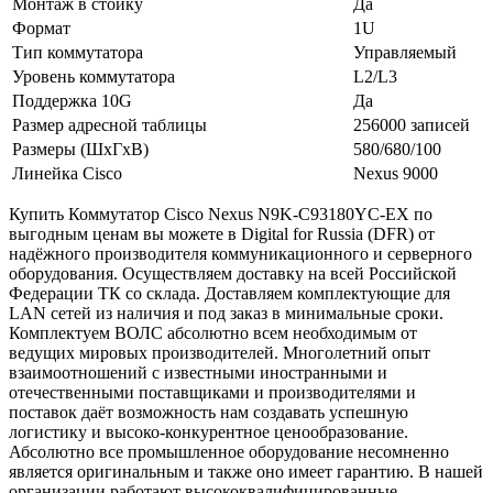
Монтаж в стойку
Да
Формат
1U
Тип коммутатора
Управляемый
Уровень коммутатора
L2/L3
Поддержка 10G
Да
Размер адресной таблицы
256000 записей
Размеры (ШхГхВ)
580/680/100
Линейка Cisco
Nexus 9000
Купить Коммутатор Cisco Nexus N9K-C93180YC-EX по
выгодным ценам вы можете в Digital for Russia (DFR) от
надёжного производителя коммуникационного и серверного
оборудования. Осуществляем доставку на всей Российской
Федерации ТК со склада. Доставляем комплектующие для
LAN сетей из наличия и под заказ в минимальные сроки.
Комплектуем ВОЛС абсолютно всем необходимым от
ведущих мировых производителей. Многолетний опыт
взаимоотношений с известными иностранными и
отечественными поставщиками и производителями и
поставок даёт возможность нам создавать успешную
логистику и высоко-конкурентное ценообразование.
Абсолютно все промышленное оборудование несомненно
является оригинальным и также оно имеет гарантию. В нашей
организации работают высококвалифицированные