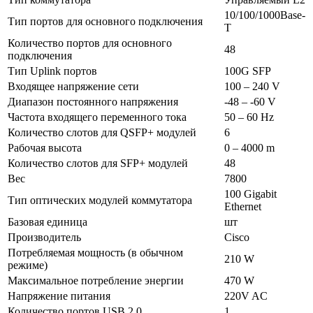
10/100/1000Base-
Тип портов для основного подключения
T
Количество портов для основного
48
подключения
Тип Uplink портов
100G SFP
Входящее напряжение сети
100 – 240 V
Диапазон постоянного напряжения
-48 – -60 V
Частота входящего переменного тока
50 – 60 Hz
Количество слотов для QSFP+ модулей
6
Рабочая высота
0 – 4000 m
Количество слотов для SFP+ модулей
48
Вес
7800
100 Gigabit
Тип оптических модулей коммутатора
Ethernet
Базовая единица
шт
Производитель
Cisco
Потребляемая мощность (в обычном
210 W
режиме)
Максимальное потребление энергии
470 W
Напряжение питания
220V AC
Количество портов USB 2.0
1